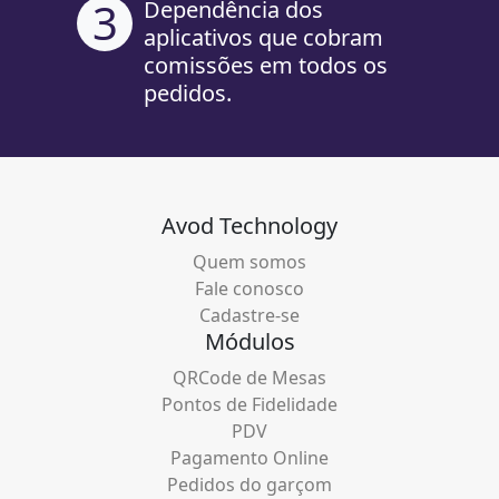
3
Dependência dos
aplicativos que cobram
comissões em todos os
pedidos.
Avod Technology
Quem somos
Fale conosco
Cadastre-se
Módulos
QRCode de Mesas
Pontos de Fidelidade
PDV
Pagamento Online
Pedidos do garçom