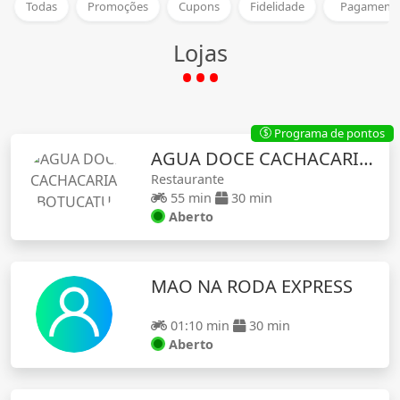
Todas
Promoções
Cupons
Fidelidade
Pagamento
Lojas
Programa de pontos
$
AGUA DOCE CACHACARIA BOTUCATU
Restaurante
55 min
30 min
Aberto
MAO NA RODA EXPRESS
01:10 min
30 min
Aberto