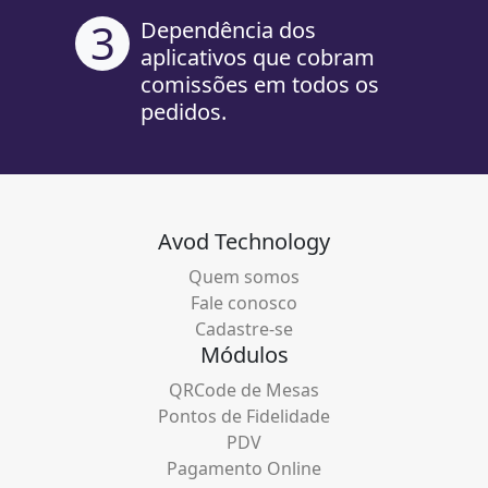
3
Dependência dos
aplicativos que cobram
comissões em todos os
pedidos.
Avod Technology
Quem somos
Fale conosco
Cadastre-se
Módulos
QRCode de Mesas
Pontos de Fidelidade
PDV
Pagamento Online