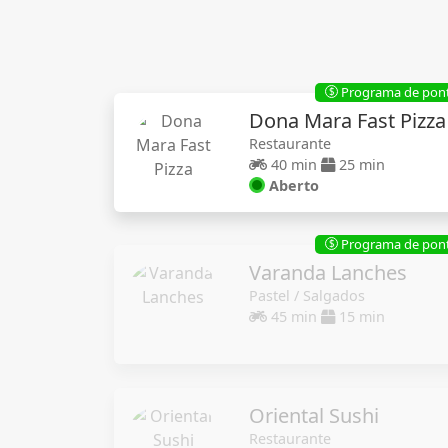
Programa de pon
$
Dona Mara Fast Pizza
Restaurante
40 min
25 min
Aberto
Programa de pon
$
Varanda Lanches
Pastel / Salgados
45 min
15 min
Oriental Sushi
Restaurante