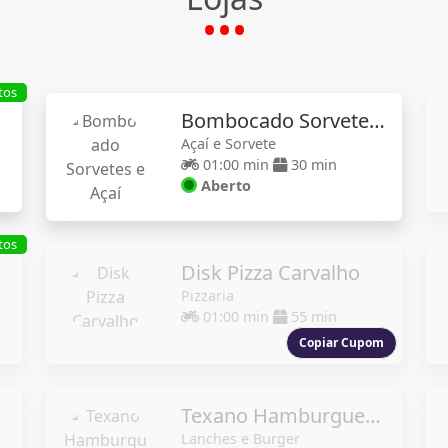
tos
Bombocado Sorvetes e Açaí
Açaí e Sorvete
01:00 min
30 min
Aberto
tos
Disk Pizza Carvalho
Pizzaria
01:00 min
55 min
Copiar Cupom
Texano Hamburgueria
Lanches e Burger