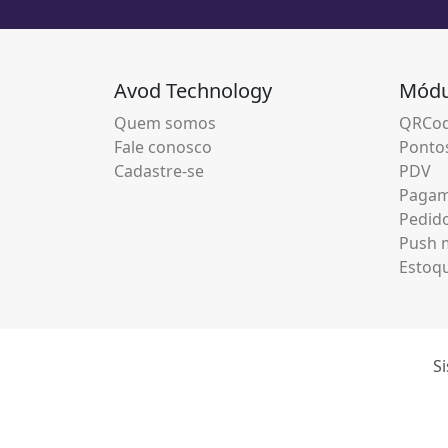
Avod Technology
Módu
Quem somos
QRCod
Fale conosco
Pontos
Cadastre-se
PDV
Pagam
Pedid
Push m
Estoq
Si