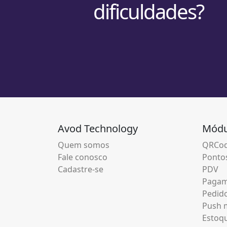
dificuldades?
Avod Technology
Módu
Quem somos
QRCod
Fale conosco
Pontos
Cadastre-se
PDV
Pagam
Pedid
Push m
Estoq