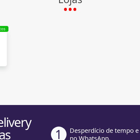
tos
livery
1
as
Desperdício de tempo e
no WhatsApp.