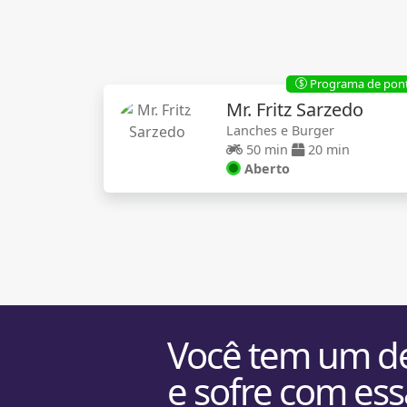
Programa de pon
$
Mr. Fritz Sarzedo
Lanches e Burger
50 min
20 min
Aberto
Você tem um de
e sofre com ess