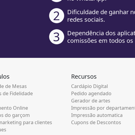
2
Dificuldade de ganhar n
redes sociais.
3
Dependência dos aplica
comissões em todos os 
los
Recursos
e de Mesas
Cardápio Digital
 de Fidelidade
Pedido agendado
Gerador de artes
ento Online
Impressão por departamen
os do garçom
Impressão automatica
arketing para clientes
Cupons de Descontos
ues